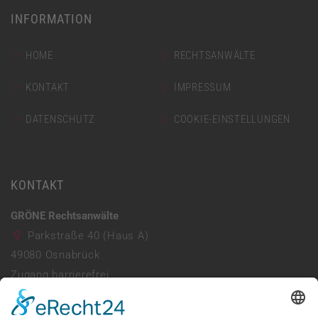
INFORMATION
HOME
RECHTSANWÄLTE
KONTAKT
IMPRESSUM
DATENSCHUTZ
COOKIE-EINSTELLUNGEN
KONTAKT
GRÖNE Rechtsanwälte
Parkstraße 40 (Haus A)
49080
Osnabrück
Zugang barrierefrei
Parkhaus vorhanden