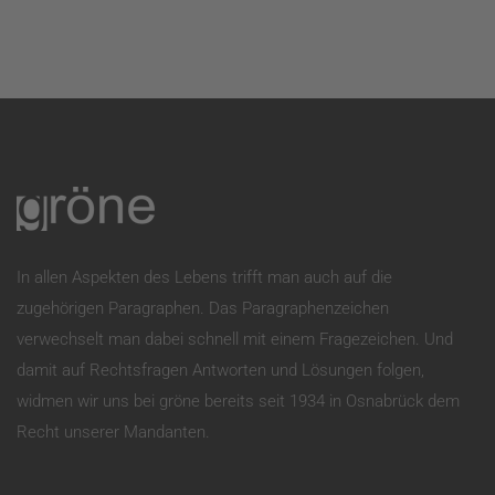
In allen Aspekten des Lebens trifft man auch auf die
zugehörigen Paragraphen. Das Paragraphenzeichen
verwechselt man dabei schnell mit einem Fragezeichen. Und
damit auf Rechtsfragen Antworten und Lösungen folgen,
widmen wir uns bei gröne bereits seit 1934 in Osnabrück dem
Recht unserer Mandanten.