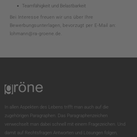
Teamfähigkeit und Belastbarkeit
Bei Interesse freuen wir uns über Ihre
Bewerbungsunterlagen, bevorzugt per E-Mail an:
lohmann@ra-groene.de
.
In allen Aspekten des Lebens trifft man auch auf die
zugehörigen Paragraphen. Das Paragraphenzeichen
verwechselt man dabei schnell mit einem Fragezeichen. Und
damit auf Rechtsfragen Antworten und Lösungen folgen,