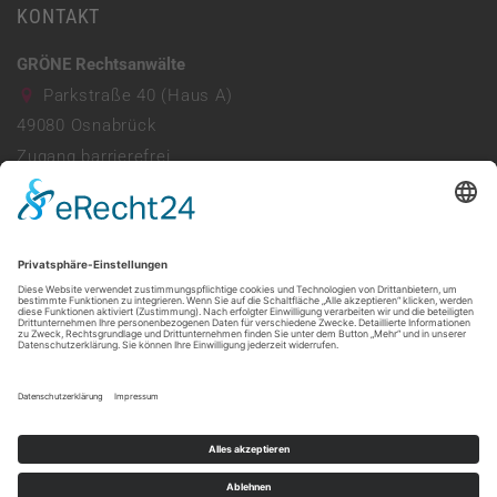
KONTAKT
GRÖNE Rechtsanwälte
Parkstraße 40 (Haus A)
49080
Osnabrück
Zugang barrierefrei
Parkhaus vorhanden
0541 941690
info@ra-groene.de
Mo - Do: 08:00 - 13:00 & 14:00 - 17:30
Freitag: 08:00 - 13:30
Web:
https://ra-groene.de/