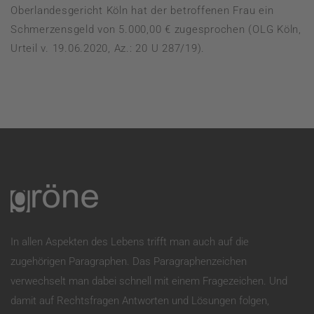
Oberlandesgericht Köln hat der betroffenen Frau ein
Schmerzensgeld von 5.000,00 € zugesprochen (OLG Köln,
Urteil v. 19.06.2020, Az.: 20 U 287/19).
In allen Aspekten des Lebens trifft man auch auf die
zugehörigen Paragraphen. Das Paragraphenzeichen
verwechselt man dabei schnell mit einem Fragezeichen. Und
damit auf Rechtsfragen Antworten und Lösungen folgen,