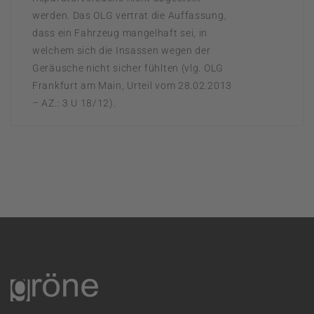
werden. Das OLG vertrat die Auffassung,
dass ein Fahrzeug mangelhaft sei, in
welchem sich die Insassen wegen der
Geräusche nicht sicher fühlten (vlg. OLG
Frankfurt am Main, Urteil vom 28.02.2013
– AZ.: 3 U 18/12).