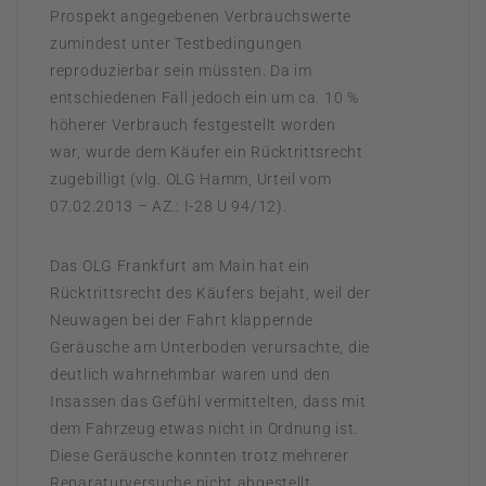
Prospekt angegebenen Verbrauchswerte
zumindest unter Testbedingungen
reproduzierbar sein müssten. Da im
entschiedenen Fall jedoch ein um ca. 10 %
höherer Verbrauch festgestellt worden
war, wurde dem Käufer ein Rücktrittsrecht
zugebilligt (vlg. OLG Hamm, Urteil vom
07.02.2013 – AZ.: I-28 U 94/12).
Das OLG Frankfurt am Main hat ein
Rücktrittsrecht des Käufers bejaht, weil der
Neuwagen bei der Fahrt klappernde
Geräusche am Unterboden verursachte, die
deutlich wahrnehmbar waren und den
Insassen das Gefühl vermittelten, dass mit
dem Fahrzeug etwas nicht in Ordnung ist.
Diese Geräusche konnten trotz mehrerer
Reparaturversuche nicht abgestellt