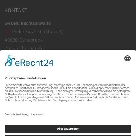
KONTAKT
GRÖNE Rechtsanwälte
Parkstraße 40 (Haus A)
49080
Osnabrück
Zugang barrierefrei
Parkhaus vorhanden
0541 941690
info@ra-groene.de
Mo - Do: 08:00 - 13:00 & 14:00 - 17:30
Freitag: 08:00 - 13:30
Web:
https://ra-groene.de/