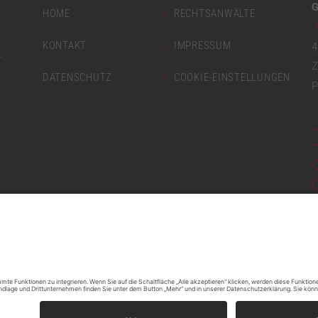
G
HOME
RECHTSANWÄLTE
KONTAKT
IMPRESSUM
4
.
Z
DATENSCHUTZ
COOKIE-EINSTELLUNGEN
P
made by mumbomedia