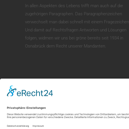
In allen Aspekten des Lebens trifft man auch auf die
zugehörigen Paragraphen. Das Paragraphenzeichen
verwechselt man dabei schnell mit einem Fragezeichen
Und damit auf Rechtsfragen Antworten und Lösungen
folgen, widmen wir uns bei gröne bereits seit 1934 in
Osnabrück dem Recht unserer Mandanten.