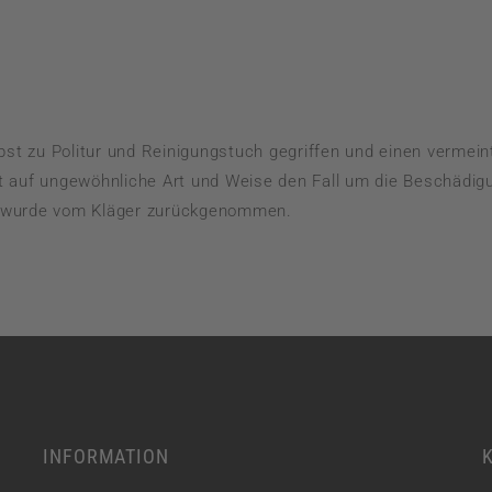
HANDELS– UND GESELLSCHAFTSRECHT
LEASINGRECHT
MIETRECHT UND PACHTRECHT
bst zu Politur und Reinigungstuch gegriffen und einen verme
mit auf ungewöhnliche Art und Weise den Fall um die Beschädi
nd wurde vom Kläger zurückgenommen.
INFORMATION