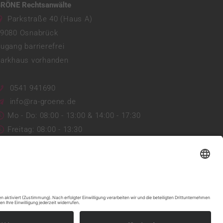
RÖNE Rechtsanwälte
Parkstraße 40 (Haus A)
9080
Osnabrück
ugang barrierefrei
arkhaus vorhanden
0541 941690
info@ra-groene.de
Mo - Do: 08:00 - 13:00 & 14:00 - 17:30
Freitag: 08:00 - 13:30
Web:
https://ra-groene.de/