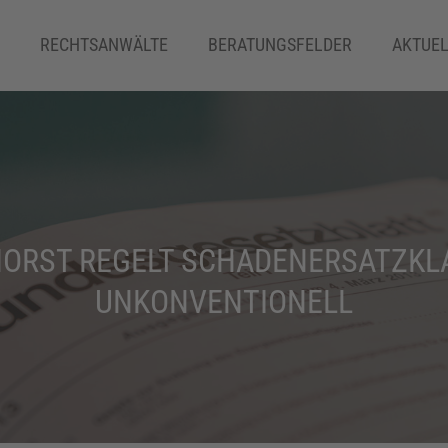
RECHTSANWÄLTE
BERATUNGSFELDER
AKTUEL
ERBRECHT
HORST REGELT SCHADENERSATZKL
FAMILIENRECHT
UNKONVENTIONELL
IMMOBILIEN– UND MAKLERRECHT
INSOLVENZRECHT
IT-RECHT