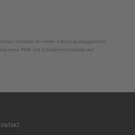
WERKVERTRAGSRECHT
WETTBEWERBS– UND MARKENRECHT
intlichen Schaden an einem Fahrzeug weggewischt,
gung eines PKW. Die Schadenersatzklage auf
KONTAKT