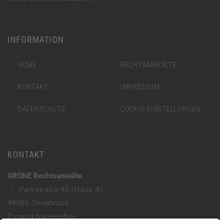
INFORMATION
HOME
RECHTSANWÄLTE
KONTAKT
IMPRESSUM
DATENSCHUTZ
COOKIE-EINSTELLUNGEN
KONTAKT
GRÖNE Rechtsanwälte
Parkstraße 40 (Haus A)
49080
Osnabrück
Zugang barrierefrei