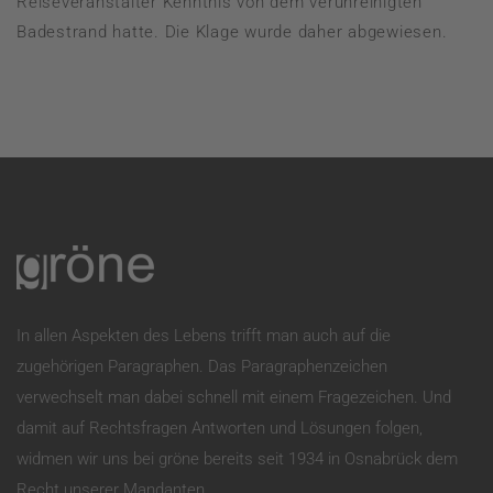
Reiseveranstalter Kenntnis von dem verunreinigten
Badestrand hatte. Die Klage wurde daher abgewiesen.
In allen Aspekten des Lebens trifft man auch auf die
zugehörigen Paragraphen. Das Paragraphenzeichen
verwechselt man dabei schnell mit einem Fragezeichen. Und
damit auf Rechtsfragen Antworten und Lösungen folgen,
widmen wir uns bei gröne bereits seit 1934 in Osnabrück dem
Recht unserer Mandanten.