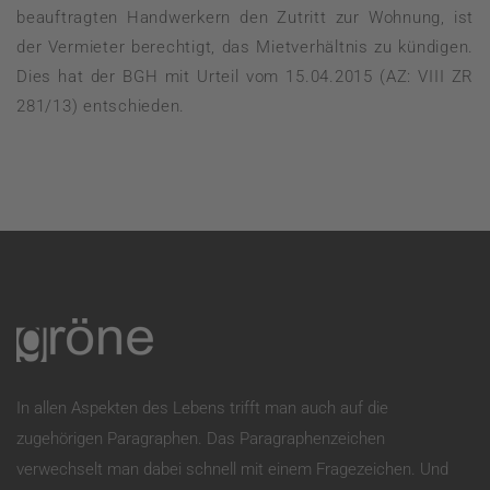
beauftragten Handwerkern den Zutritt zur Wohnung, ist
der Vermieter berechtigt, das Mietverhältnis zu kündigen.
Dies hat der BGH mit Urteil vom 15.04.2015 (AZ: VIII ZR
281/13) entschieden.
In allen Aspekten des Lebens trifft man auch auf die
zugehörigen Paragraphen. Das Paragraphenzeichen
verwechselt man dabei schnell mit einem Fragezeichen. Und