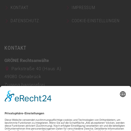
KONTAKT
IMPRESSUM
DATENSCHUTZ
COOKIE-EINSTELLUNGEN
KONTAKT
GRÖNE Rechtsanwälte
Parkstraße 40 (Haus A)
49080
Osnabrück
Zugang barrierefrei
Parkhaus vorhanden
0541 941690
info@ra-groene.de
Mo - Do: 08:00 - 13:00 & 14:00 - 17:30