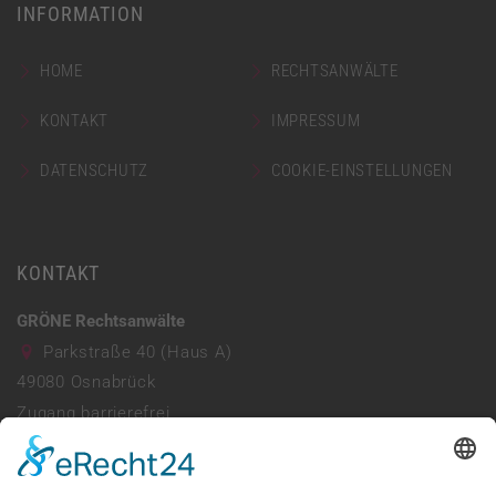
INFORMATION
HOME
RECHTSANWÄLTE
KONTAKT
IMPRESSUM
DATENSCHUTZ
COOKIE-EINSTELLUNGEN
KONTAKT
GRÖNE Rechtsanwälte
Parkstraße 40 (Haus A)
49080
Osnabrück
Zugang barrierefrei
Parkhaus vorhanden