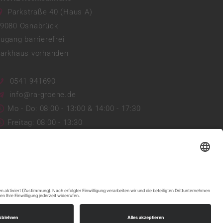
Parkstraße 40 (Haus A)
9080
Osnabrück
ugang barrierefrei
arkhaus vorhanden
0541 941690
info@ra-groene.de
Mo - Do: 08:00 - 13:00 & 14:00 - 17:30
Freitag: 08:00 - 13:30
Web:
https://ra-groene.de/