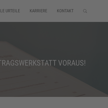
LE URTEILE
KARRIERE
KONTAKT
SCHADENSERSATZRECHT
TRAGSWERKSTATT VORAUS!
VERKEHRSRECHT
VERSICHERUNGSRECHT
VERTRAGSRECHT
VERWALTUNGSRECHT