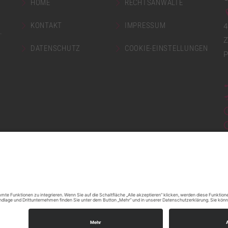
HOME
RECHTSANWÄLTE
KONTAKT
IMPRESSUM
4
.
Z
DATENSCHUTZ
COOKIE-EINSTELLUNGEN
P
made by mumbomedia