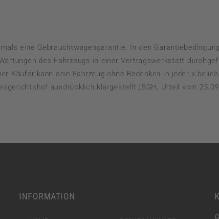
HANDELS– UND GESELLSCHAFTSRECHT
LEASINGRECHT
mals eine Gebrauchtwagengarantie. In den Garantiebedingung
MIETRECHT UND PACHTRECHT
artungen des Fahrzeugs in einer Vertragswerkstatt durchgefü
 Käufer kann sein Fahrzeug ohne Bedenken in jeder x-beliebig
sgerichtshof ausdrücklich klargestellt (BGH, Urteil vom 25.09
INFORMATION
G