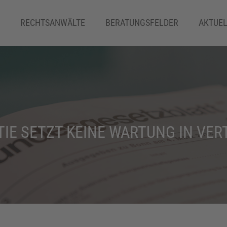
RECHTSANWÄLTE
BERATUNGSFELDER
AKTUEL
ERBRECHT
E SETZT KEINE WARTUNG IN VER
FAMILIENRECHT
IMMOBILIEN– UND MAKLERRECHT
INSOLVENZRECHT
IT-RECHT