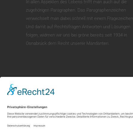
In allen Aspekten des Lebens trifft man auch auf die
zugehörigen Paragraphen. Das Paragraphenzeichen
verwechselt man dabei schnell mit einem Fragezeichen
Und damit auf Rechtsfragen Antworten und Lösungen
folgen, widmen wir uns bei gröne bereits seit 1934 in
Osnabrück dem Recht unserer Mandanten.