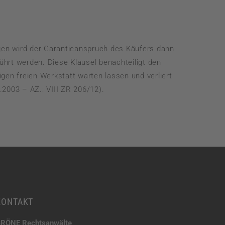
WERKVERTRAGSRECHT
WETTBEWERBS– UND MARKENRECHT
en wird der Garantieanspruch des Käufers dann
hrt werden. Diese Klausel benachteiligt den
en freien Werkstatt warten lassen und verliert
.2003 – AZ.: VIII ZR 206/12).
KONTAKT
RÖNE Rechtsanwälte