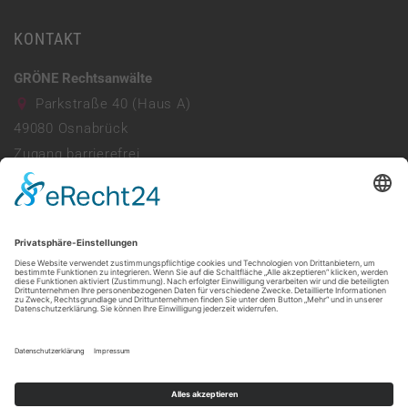
KONTAKT
GRÖNE Rechtsanwälte
Parkstraße 40 (Haus A)
49080
Osnabrück
Zugang barrierefrei
Parkhaus vorhanden
0541 941690
info@ra-groene.de
Mo - Do: 08:00 - 13:00 & 14:00 - 17:30
Freitag: 08:00 - 13:30
Web:
https://ra-groene.de/