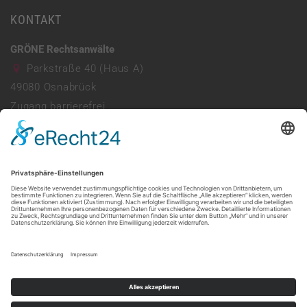
KONTAKT
GRÖNE Rechtsanwälte
Parkstraße 40 (Haus A)
49080
Osnabrück
Zugang barrierefrei
Parkhaus vorhanden
0541 941690
info@ra-groene.de
Mo - Do: 08:00 - 13:00 & 14:00 - 17:30
Freitag: 08:00 - 13:30
Web:
https://ra-groene.de/