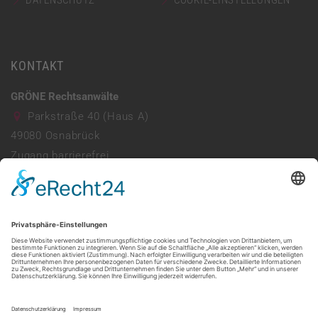
DATENSCHUTZ
COOKIE-EINSTELLUNGEN
KONTAKT
GRÖNE Rechtsanwälte
Parkstraße 40 (Haus A)
49080
Osnabrück
Zugang barrierefrei
Parkhaus vorhanden
0541 941690
info@ra-groene.de
Mo - Do: 08:00 - 13:00 & 14:00 - 17:30
Freitag: 08:00 - 13:30
Web:
https://ra-groene.de/