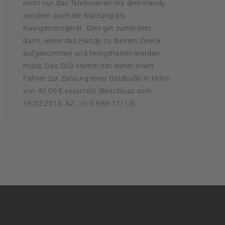
nicht nur das Telefonieren mit dem Handy,
sondern auch die Nutzung als
Navigationsgerät. Dies gilt zumindest
dann, wenn das Handy zu diesem Zweck
aufgenommen und festgehalten werden
muss. Das OLG Hamm hat daher einen
Fahrer zur Zahlung einer Geldbuße in Höhe
von 40,00 € verurteilt (Beschluss vom
18.02.2013, AZ.: III-5 RBS 11/13).