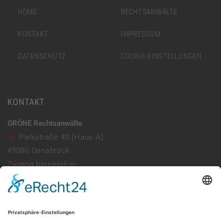
HOME
RECHTSANWÄLTE
KONTAKT
IMPRESSUM
DATENSCHUTZ
COOKIE-EINSTELLUNGEN
KONTAKT
GRÖNE Rechtsanwälte
Parkstraße 40 (Haus A)
49080
Osnabrück
Zugang barrierefrei
Parkhaus vorhanden
0541 941690
info@ra-groene.de