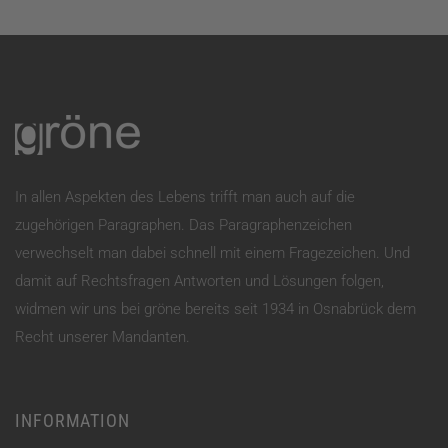
In allen Aspekten des Lebens trifft man auch auf die
zugehörigen Paragraphen. Das Paragraphenzeichen
verwechselt man dabei schnell mit einem Fragezeichen. Und
damit auf Rechtsfragen Antworten und Lösungen folgen,
widmen wir uns bei gröne bereits seit 1934 in Osnabrück dem
Recht unserer Mandanten.
INFORMATION