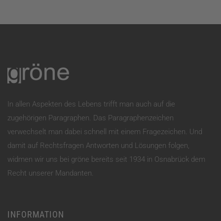
In allen Aspekten des Lebens trifft man auch auf die
zugehörigen Paragraphen. Das Paragraphenzeichen
verwechselt man dabei schnell mit einem Fragezeichen. Und
damit auf Rechtsfragen Antworten und Lösungen folgen,
widmen wir uns bei gröne bereits seit 1934 in Osnabrück dem
Recht unserer Mandanten.
INFORMATION