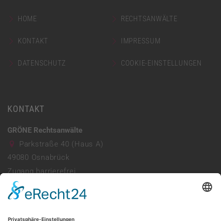
HOME
RECHTSANWÄLTE
KONTAKT
IMPRESSUM
DATENSCHUTZ
COOKIE-EINSTELLUNGEN
KONTAKT
GRÖNE Rechtsanwälte
Parkstraße 40 (Haus A)
49080
Osnabrück
Zugang barrierefrei
Parkhaus vorhanden
0541 941690