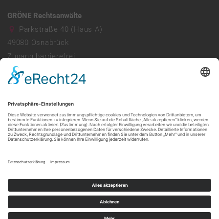
GRÖNE Rechtsanwälte
Parkstraße 40 (Haus A)
49080
Osnabrück
Zugang barrierefrei
Parkhaus vorhanden
0541 941690
info@ra-groene.de
Mo - Do: 08:00 - 13:00 & 14:00 - 17:30
Freitag: 08:00 - 13:30
Web:
https://ra-groene.de/
made by mumbomedia