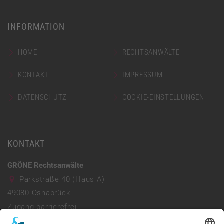
INFORMATION
HOME
RECHTSANWÄLTE
KONTAKT
IMPRESSUM
DATENSCHUTZ
COOKIE-EINSTELLUNGEN
KONTAKT
GRÖNE Rechtsanwälte
Parkstraße 40 (Haus A)
49080
Osnabrück
Zugang barrierefrei
Parkhaus vorhanden