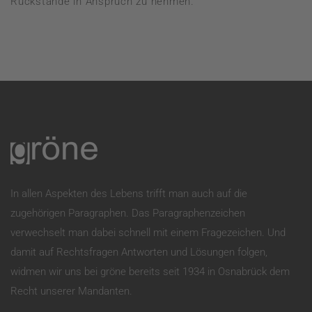
Rückstände in Anspruch zu nehmen.
In allen Aspekten des Lebens trifft man auch auf die
zugehörigen Paragraphen. Das Paragraphenzeichen
verwechselt man dabei schnell mit einem Fragezeichen. Und
damit auf Rechtsfragen Antworten und Lösungen folgen,
widmen wir uns bei gröne bereits seit 1934 in Osnabrück dem
Recht unserer Mandanten.