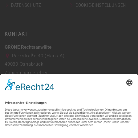
DATENSCHUTZ
COOKIE-EINSTELLUNGEN
KONTAKT
GRÖNE Rechtsanwälte
Parkstraße 40 (Haus A)
49080
Osnabrück
Zugang barrierefrei
Parkhaus vorhanden
0541 941690
info@ra-groene.de
Mo - Do: 08:00 - 13:00 & 14:00 - 17:30
Freitag: 08:00 - 13:30
Web:
https://ra-groene.de/