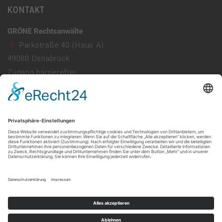
KONTAKT
GRÖNE Rechtsanwälte
Parkstraße 40 (Haus A)
49080
Osnabrück
Zugang barrierefrei
Parkhaus vorhanden
0541 941690
info@ra-groene.de
Mo - Do: 08:00 - 13:00 & 14:00 - 17:30
Freitag: 08:00 - 13:30
Web:
https://ra-groene.de/