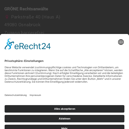
GRÖNE Rechtsanwälte
Parkstraße 40 (Haus A)
49080
Osnabrück
Zugang barrierefrei
Parkhaus vorhanden
0541 941690
info@ra-groene.de
Mo - Do: 08:00 - 13:00 & 14:00 - 17:30
Freitag: 08:00 - 13:30
Web:
https://ra-groene.de/
made by mumbomedia