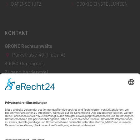
DATENSCHUTZ
COOKIE-EINSTELLUNGEN
KONTAKT
GRÖNE Rechtsanwälte
Parkstraße 40 (Haus A)
49080
Osnabrück
Zugang barrierefrei
Parkhaus vorhanden
0541 941690
info@ra-groene.de
Mo - Do: 08:00 - 13:00 & 14:00 - 17:30
Freitag: 08:00 - 13:30
Web:
https://ra-groene.de/