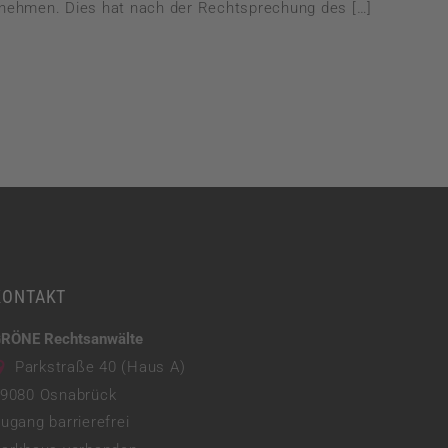
unehmen. Dies hat nach der Rechtsprechung des […]
KONTAKT
RÖNE Rechtsanwälte
Parkstraße 40 (Haus A)
9080
Osnabrück
ugang barrierefrei