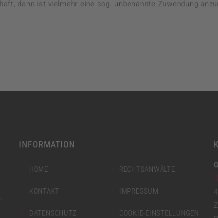
aft, dann ist vielmehr eine sog. unbenannte Zuwendung anz
INFORMATION
G
HOME
RECHTSANWÄLTE
KONTAKT
IMPRESSUM
4
.
Z
DATENSCHUTZ
COOKIE-EINSTELLUNGEN