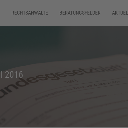
RECHTSANWÄLTE
BERATUNGSFELDER
AKTUEL
ERBRECHT
I 2016
FAMILIENRECHT
IMMOBILIEN– UND MAKLERRECHT
INSOLVENZRECHT
IT-RECHT