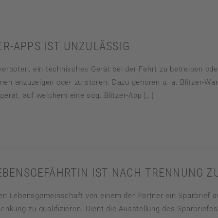
HANDELS– UND GESELLSCHAFTSRECHT
LEASINGRECHT
R-APPS IST UNZULÄSSIG
MIETRECHT UND PACHTRECHT
erboten, ein technisches Gerät bei der Fahrt zu betreiben ode
anzuzeigen oder zu stören. Dazu gehören u. a. Blitzer-Warn
gerät, auf welchem eine sog. Blitzer-App […]
 LEBENSGEFÄHRTIN IST NACH TRENNUNG 
hen Lebensgemeinschaft von einem der Partner ein Sparbrief a
enkung zu qualifizieren. Dient die Ausstellung des Sparbriefe