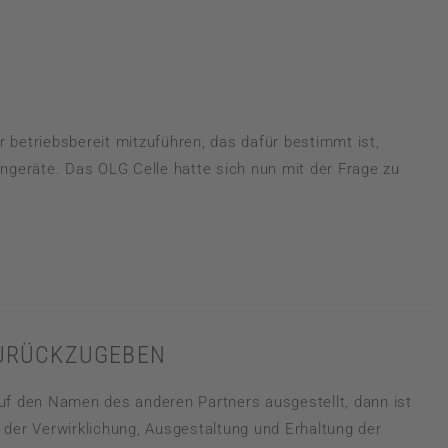
WERKVERTRAGSRECHT
WETTBEWERBS– UND MARKENRECHT
r betriebsbereit mitzuführen, das dafür bestimmt ist,
geräte. Das OLG Celle hatte sich nun mit der Frage zu
ZURÜCKZUGEBEN
uf den Namen des anderen Partners ausgestellt, dann ist
s der Verwirklichung, Ausgestaltung und Erhaltung der